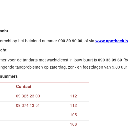
acht
terecht op het betalend nummer
090 39 90 00,
of via
www.apotheek.b
acht
mer voor de tandarts met wachtdienst in jouw buurt is
090 33 99 69
(b
ringende tandproblemen op zaterdag, zon- en feestdagen van 9.00 uur 
nnummers
Contact
09 325 23 00
112
09 374 13 51
112
105
106