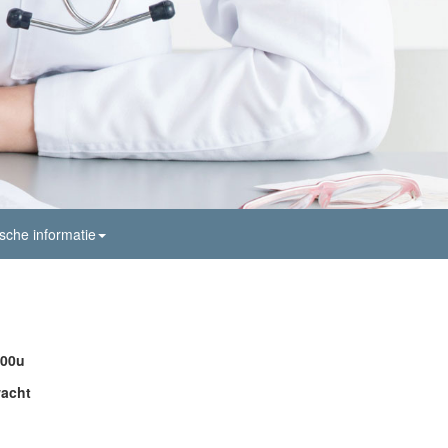
sche informatie
.00u
wacht