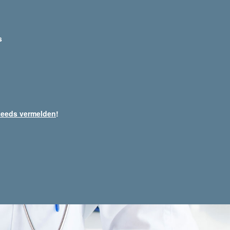
s
teeds vermelden
!