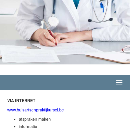
Toggl
navig
VIA INTERNET
www.huisartsenpraktijkursel.be
afspraken maken
informatie