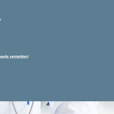
s
teeds vermelden
!